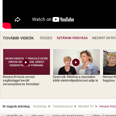
TOVÁBBI VIDEÓK
ÖSSZES
SZTÁROK FOGYÁSA
MEDIFAT OKTAT
Hevesi Kriszta orvosi
Szorcsik Viktória a nyaralási
Hevesi K
segítséggel került
kilóit elektrolipolíziszsel adja le
fogyása
versenytáncos formába!
Itt vagyok jelenleg:
Kezdőlap
Tudásközpont
Medifat TV
Hevesi Kris