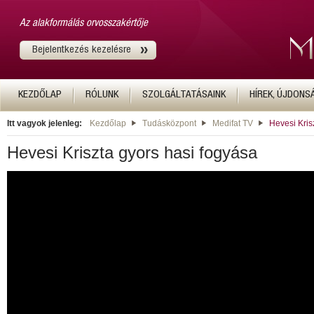
Az alakformálás orvosszakértője
Bejelentkezés kezelésre
KEZDŐLAP
RÓLUNK
SZOLGÁLTATÁSAINK
HÍREK, ÚJDONS
Itt vagyok jelenleg:
Kezdőlap
Tudásközpont
Medifat TV
Hevesi Kris
Hevesi Kriszta gyors hasi fogyása