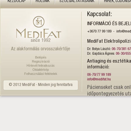
KEZDŐLAP
RÓLUNK
SZOLGÁLTATÁSAINK
HÍREK, ÚJDONS
Kapcsolat:
INFORMÁCIÓ ÉS BEJE
+3670 77 99 189 - info@medi
since 1992
MediFat Elektrolipolíz
Az alakformálás orvosszakértője
Dr. Bolya László:
06-70/381 6
Dr. Gajdács Ágnes:
06-30/655
Belépés
Antiaging és esztétika
Regisztráció
Hírlevél feliratkozás
információ:
Oldaltérkép
Felhasználási feltételek
06-70/77 99 189
info@medifat.hu
© 2012 MediFat - Minden jog fenntartva
Pácienseket csak onl
időpontegyezetés ut