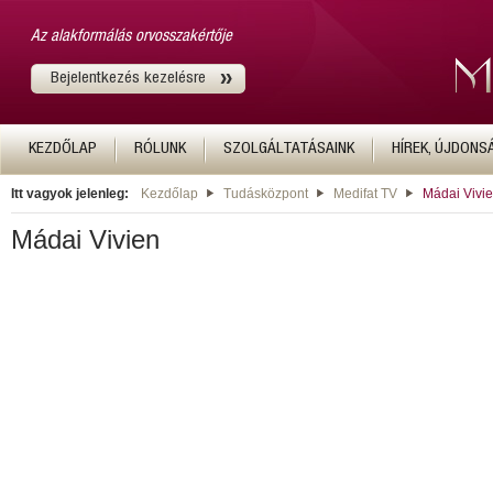
Az alakformálás orvosszakértője
Bejelentkezés kezelésre
KEZDŐLAP
RÓLUNK
SZOLGÁLTATÁSAINK
HÍREK, ÚJDONS
Itt vagyok jelenleg:
Kezdőlap
Tudásközpont
Medifat TV
Mádai Vivi
Mádai Vivien