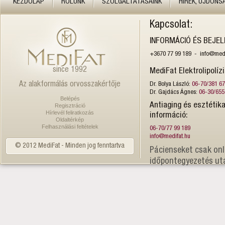
KEZDŐLAP
RÓLUNK
SZOLGÁLTATÁSAINK
HÍREK, ÚJDONS
Kapcsolat:
INFORMÁCIÓ ÉS BEJE
+3670 77 99 189 - info@medi
since 1992
MediFat Elektrolipolíz
Az alakformálás orvosszakértője
Dr. Bolya László:
06-70/381 6
Dr. Gajdács Ágnes:
06-30/655
Belépés
Antiaging és esztétika
Regisztráció
Hírlevél feliratkozás
információ:
Oldaltérkép
Felhasználási feltételek
06-70/77 99 189
info@medifat.hu
© 2012 MediFat - Minden jog fenntartva
Pácienseket csak onl
időpontegyezetés ut