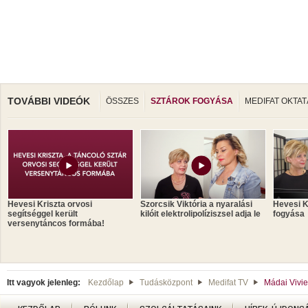
TOVÁBBI VIDEÓK
ÖSSZES
SZTÁROK FOGYÁSA
MEDIFAT OKTAT
Hevesi Kriszta orvosi
Szorcsik Viktória a nyaralási
Hevesi K
segítséggel került
kilóit elektrolipolíziszsel adja le
fogyása
versenytáncos formába!
Itt vagyok jelenleg:
Kezdőlap
Tudásközpont
Medifat TV
Mádai Vivi