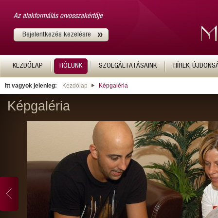
Az alakformálás orvosszakértője
Bejelentkezés kezelésre
KEZDŐLAP
RÓLUNK
SZOLGÁLTATÁSAINK
HÍREK, ÚJDONS
Itt vagyok jelenleg:
Kezdőlap
Képgaléria
Képgaléria