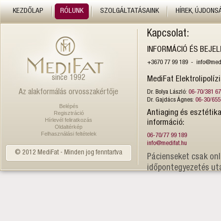
KEZDŐLAP
RÓLUNK
SZOLGÁLTATÁSAINK
HÍREK, ÚJDONS
Kapcsolat:
INFORMÁCIÓ ÉS BEJE
+3670 77 99 189 - info@medi
since 1992
MediFat Elektrolipolíz
Az alakformálás orvosszakértője
Dr. Bolya László:
06-70/381 6
Dr. Gajdács Ágnes:
06-30/655
Belépés
Antiaging és esztétika
Regisztráció
Hírlevél feliratkozás
információ:
Oldaltérkép
Felhasználási feltételek
06-70/77 99 189
info@medifat.hu
© 2012 MediFat - Minden jog fenntartva
Pácienseket csak onl
időpontegyezetés ut