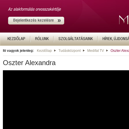
Az alakformálás orvosszakértője
Bejelentkezés kezelésre
KEZDŐLAP
RÓLUNK
SZOLGÁLTATÁSAINK
HÍREK, ÚJDONS
Itt vagyok jelenleg:
Kezdőlap
Tudásközpont
Medifat TV
Oszter Alex
Oszter Alexandra