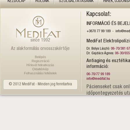
KEZDŐLAP
RÓLUNK
SZOLGÁLTATÁSAINK
HÍREK, ÚJDONS
Kapcsolat:
INFORMÁCIÓ ÉS BEJE
+3670 77 99 189 - info@medi
since 1992
MediFat Elektrolipolíz
Az alakformálás orvosszakértője
Dr. Bolya László:
06-70/381 6
Dr. Gajdács Ágnes:
06-30/655
Belépés
Antiaging és esztétika
Regisztráció
Hírlevél feliratkozás
információ:
Oldaltérkép
Felhasználási feltételek
06-70/77 99 189
info@medifat.hu
© 2012 MediFat - Minden jog fenntartva
Pácienseket csak onl
időpontegyezetés ut