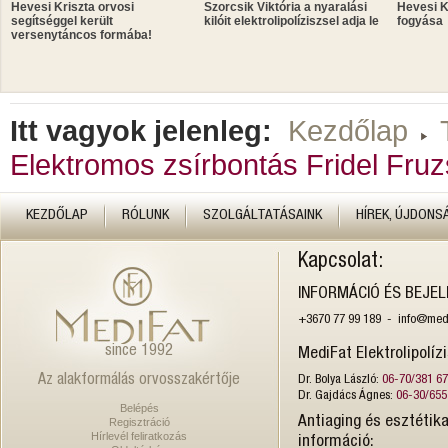
Hevesi Kriszta orvosi
Szorcsik Viktória a nyaralási
Hevesi K
segítséggel került
kilóit elektrolipolíziszsel adja le
fogyása
versenytáncos formába!
Itt vagyok jelenleg:
Kezdőlap
Elektromos zsírbontás Fridel Fruz
KEZDŐLAP
RÓLUNK
SZOLGÁLTATÁSAINK
HÍREK, ÚJDONS
Kapcsolat:
INFORMÁCIÓ ÉS BEJE
+3670 77 99 189 - info@medi
since 1992
MediFat Elektrolipolíz
Az alakformálás orvosszakértője
Dr. Bolya László:
06-70/381 6
Dr. Gajdács Ágnes:
06-30/655
Belépés
Antiaging és esztétika
Regisztráció
Hírlevél feliratkozás
információ: