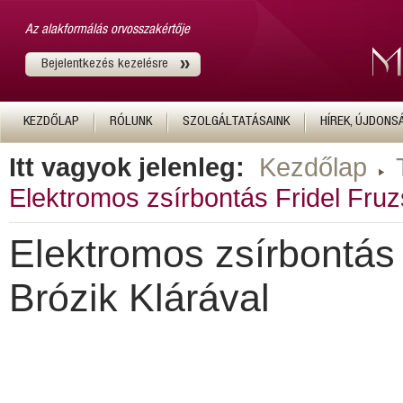
Az alakformálás orvosszakértője
Bejelentkezés kezelésre
KEZDŐLAP
RÓLUNK
SZOLGÁLTATÁSAINK
HÍREK, ÚJDONS
Itt vagyok jelenleg:
Kezdőlap
Elektromos zsírbontás Fridel Fruz
Elektromos zsírbontás 
Brózik Klárával