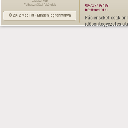
Oldaltérkép
Felhasználási feltételek
06-70/77 99 189
info@medifat.hu
© 2012 MediFat - Minden jog fenntartva
Pácienseket csak onl
időpontegyezetés ut