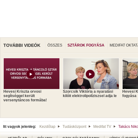
TOVÁBBI VIDEÓK
ÖSSZES
SZTÁROK FOGYÁSA
MEDIFAT OKTAT
Hevesi Kriszta orvosi
Szorcsik Viktória a nyaralási
Hevesi K
segítséggel került
kilóit elektrolipolíziszsel adja le
fogyása
versenytáncos formába!
Itt vagyok jelenleg:
Kezdőlap
Tudásközpont
Medifat TV
Takács Niko