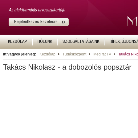
Az alakformálás orvosszakértője
Bejelentkezés kezelésre
KEZDŐLAP
RÓLUNK
SZOLGÁLTATÁSAINK
HÍREK, ÚJDONS
Itt vagyok jelenleg:
Kezdőlap
Tudásközpont
Medifat TV
Takács Niko
Takács Nikolasz - a dobozolós popsztár