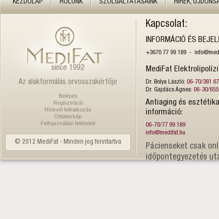
KEZDŐLAP
RÓLUNK
SZOLGÁLTATÁSAINK
HÍREK, ÚJDONS
Kapcsolat:
INFORMÁCIÓ ÉS BEJE
+3670 77 99 189 - info@medi
since 1992
MediFat Elektrolipolíz
Az alakformálás orvosszakértője
Dr. Bolya László:
06-70/381 6
Dr. Gajdács Ágnes:
06-30/655
Belépés
Antiaging és esztétika
Regisztráció
Hírlevél feliratkozás
információ:
Oldaltérkép
Felhasználási feltételek
06-70/77 99 189
info@medifat.hu
© 2012 MediFat - Minden jog fenntartva
Pácienseket csak onl
időpontegyezetés ut