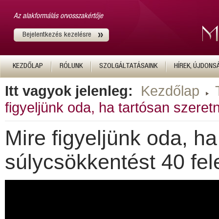
Az alakformálás orvosszakértője
Bejelentkezés kezelésre
KEZDŐLAP
RÓLUNK
SZOLGÁLTATÁSAINK
HÍREK, ÚJDONS
Itt vagyok jelenleg:
Kezdőlap
figyeljünk oda, ha tartósan szeret
Mire figyeljünk oda, h
súlycsökkentést 40 fel