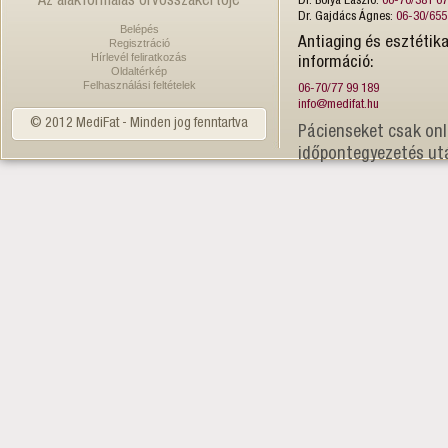
Az alakformálás orvosszakértője
Dr. Bolya László:
06-70/381 6
Dr. Gajdács Ágnes:
06-30/655
Belépés
Antiaging és esztétika
Regisztráció
Hírlevél feliratkozás
információ:
Oldaltérkép
Felhasználási feltételek
06-70/77 99 189
info@medifat.hu
© 2012 MediFat - Minden jog fenntartva
Pácienseket csak onl
időpontegyezetés ut