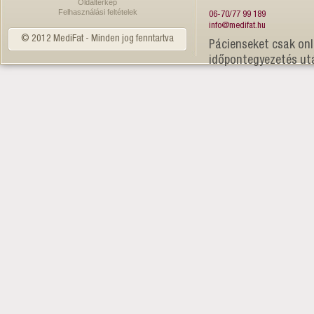
Oldaltérkép
Felhasználási feltételek
06-70/77 99 189
info@medifat.hu
© 2012 MediFat - Minden jog fenntartva
Pácienseket csak onl
időpontegyezetés ut