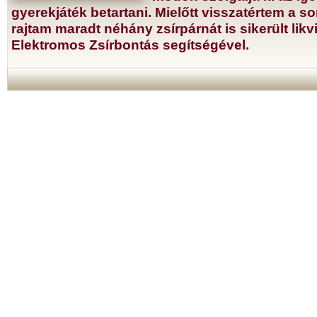
gyerekjáték betartani. Mielőtt visszatértem a s
rajtam maradt néhány zsírpárnát is sikerült likv
Elektromos Zsírbontás segítségével.