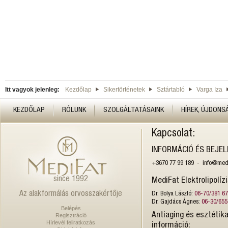
Itt vagyok jelenleg:
Kezdőlap
Sikertörténetek
Sztártabló
Varga Iza
KEZDŐLAP
RÓLUNK
SZOLGÁLTATÁSAINK
HÍREK, ÚJDONS
Kapcsolat:
INFORMÁCIÓ ÉS BEJE
+3670 77 99 189 - info@medi
since 1992
MediFat Elektrolipolíz
Az alakformálás orvosszakértője
Dr. Bolya László:
06-70/381 6
Dr. Gajdács Ágnes:
06-30/655
Belépés
Antiaging és esztétika
Regisztráció
Hírlevél feliratkozás
információ: