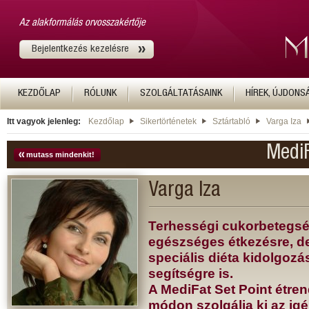
Az alakformálás orvosszakértője
Bejelentkezés kezelésre
KEZDŐLAP
RÓLUNK
SZOLGÁLTATÁSAINK
HÍREK, ÚJDONS
Itt vagyok jelenleg:
Kezdőlap
Sikertörténetek
Sztártabló
Varga Iza
MediF
mutass mindenkit!
Varga Iza
Terhességi cukorbetegség
egészséges étkezésre, d
speciális diéta kidolgoz
segítségre is.
A MediFat Set Point étre
módon szolgálja ki az igé